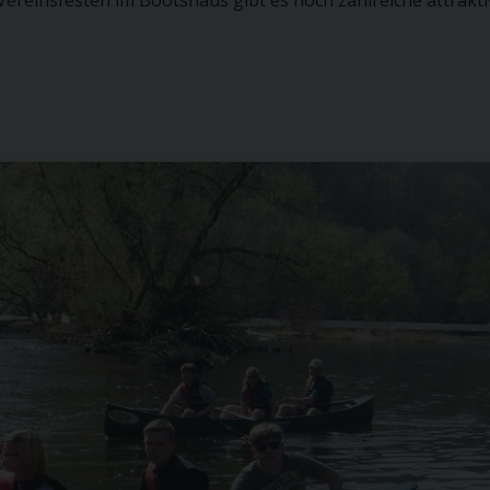
reinsfesten im Bootshaus gibt es noch zahlreiche attrakti