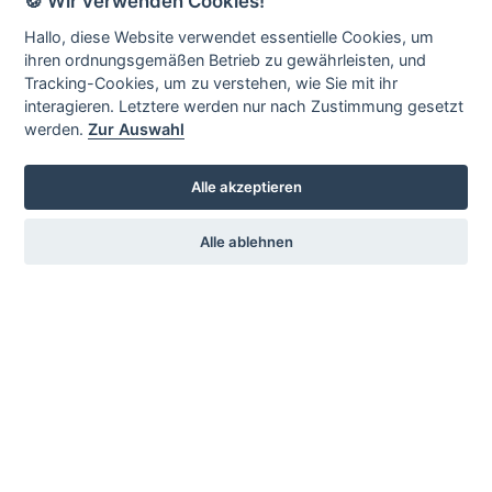
🍪 Wir verwenden Cookies!
Impressum
Hallo, diese Website verwendet essentielle Cookies, um
ihren ordnungsgemäßen Betrieb zu gewährleisten, und
Tracking-Cookies, um zu verstehen, wie Sie mit ihr
interagieren. Letztere werden nur nach Zustimmung gesetzt
Service
Sprache
werden.
Zur Auswahl
Vermietung
Deutsch
Alle akzeptieren
Englisch
Alle ablehnen
Kontakt
KSV-Glauchau e.V.
c./o. Jochen Stets
Gärtnereiweg 17
08371 Glauchau
Telefon:
+49 3763 16699