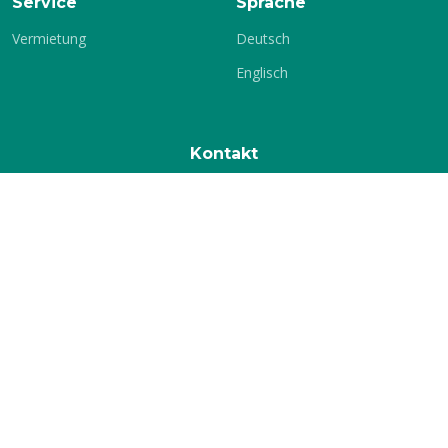
Service
Sprache
Vermietung
Deutsch
Englisch
Kontakt
KSV-Glauchau e.V.
c./o. Jochen Stets
Gärtnereiweg 17
08371 Glauchau
Telefon:
+49 3763 16699
E-Mail:
info[at]ksv-glauchau.de
© Copyright
KSV-Glauchau
. All Rights Reserved