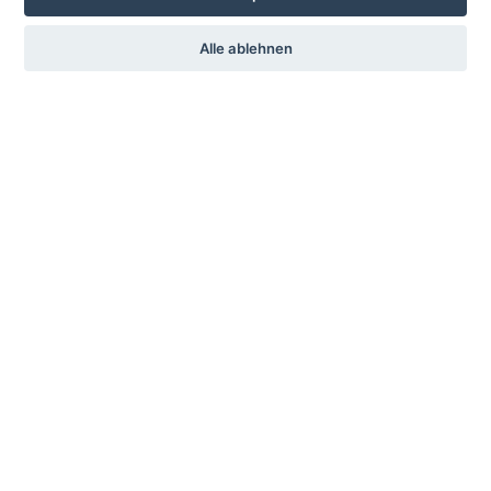
Mitglied
Alle ablehnen
Chronik
Impressum
Service
Sprache
Vermietung
Deutsch
Englisch
Kontakt
KSV-Glauchau e.V.
c./o. Jochen Stets
Gärtnereiweg 17
08371 Glauchau