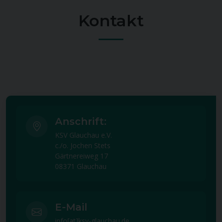
Kontakt
Anschrift:
KSV Glauchau e.V.
c./o. Jochen Stets
Gärtnereiweg 17
08371 Glauchau
E-Mail
info[at]ksv-glauchau.de