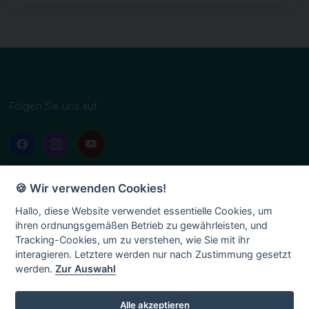
Folgen Sie uns auf
Nützliche Links
Intern
🍪 Wir verwenden Cookies!
Startseite
Administration
Hallo, diese Website verwendet essentielle Cookies, um
ihren ordnungsgemäßen Betrieb zu gewährleisten, und
Über uns
Tracking-Cookies, um zu verstehen, wie Sie mit ihr
Geschichte
interagieren. Letztere werden nur nach Zustimmung gesetzt
werden.
Zur Auswahl
Vereinsleben
Terminplan
Alle akzeptieren