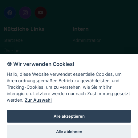
Nützliche Links
Intern
Startseite
Administration
Über uns
Geschichte
🍪 Wir verwenden Cookies!
Vereinsleben
Hallo, diese Website verwendet essentielle Cookies, um
ihren ordnungsgemäßen Betrieb zu gewährleisten, und
Terminplan
Tracking-Cookies, um zu verstehen, wie Sie mit ihr
Mitglied
interagieren. Letztere werden nur nach Zustimmung gesetzt
werden.
Zur Auswahl
Chronik
Impressum
Alle akzeptieren
Alle ablehnen