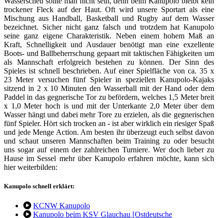
Wasserscheu sollte man nicht sein, denn beim Kanupolo bleibt kein
trockener Fleck auf der Haut. Oft wird unsere Sportart als eine
Mischung aus Handball, Basketball und Rugby auf dem Wasser
bezeichnet. Sicher nicht ganz falsch und trotzdem hat Kanupolo
seine ganz eigene Charakteristik. Neben einem hohem Maß an
Kraft, Schnelligkeit und Ausdauer benötigt man eine exzellente
Boots- und Ballbeherrschung gepaart mit taktischen Fähigkeiten um
als Mannschaft erfolgreich bestehen zu können. Der Sinn des
Spieles ist schnell beschrieben. Auf einer Spielfläche von ca. 35 x
23 Meter versuchen fünf Spieler in speziellen Kanupolo-Kajaks
sitzend in 2 x 10 Minuten den Wasserball mit der Hand oder dem
Paddel in das gegnerische Tor zu befördern, welches 1,5 Meter breit
x 1,0 Meter hoch is und mit der Unterkante 2,0 Meter über dem
Wasser hängt und dabei mehr Tore zu erzielen, als die gegnerischen
fünf Spieler. Hört sich trocken an - ist aber wirklich ein riesiger Spaß
und jede Menge Action. Am besten ihr überzeugt euch selbst davon
und schaut unseren Mannschaften beim Training zu oder besucht
uns sogar auf einem der zahlreichen Turniere. Wer doch lieber zu
Hause im Sessel mehr über Kanupolo erfahren möchte, kann sich
hier weiterbilden:
Kanupolo schnell erklärt:
KCNW Kanupolo
Kanupolo beim KSV Glauchau [Ostdeutsche