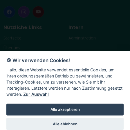
Nützliche Links
Intern
Startseite
Administration
Über uns
Geschichte
🍪 Wir verwenden Cookies!
Vereinsleben
Hallo, diese Website verwendet essentielle Cookies, um
ihren ordnungsgemäßen Betrieb zu gewährleisten, und
Terminplan
Tracking-Cookies, um zu verstehen, wie Sie mit ihr
Mitglied
interagieren. Letztere werden nur nach Zustimmung gesetzt
werden.
Zur Auswahl
Chronik
Impressum
Alle akzeptieren
Alle ablehnen