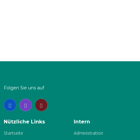
über die doppelte Distanz aufs Rad zu schicken. Hat
dieser die zwei Runden um den Waldenburger
Gondelteich bewältigt, springen beide in ein Zweierkajak
und holen gemeinsam auf einem Rundkurs (mit
Schikane) die letzten Körner aus sich heraus. Natürlich
sind beim paddeln die aktiven Kanuten im Vorteil. Doch
wer zu wenig Kondition beim Lauf und auf dem Rad hat,
holt diese Defizite im Boot auch nicht mehr raus. So sind
zwar unsere Sportler oft mit auf dem Siegerpodest aber
keineswegs immer ganz oben.
Folgen Sie uns auf
Nützliche Links
Intern
Startseite
Administration