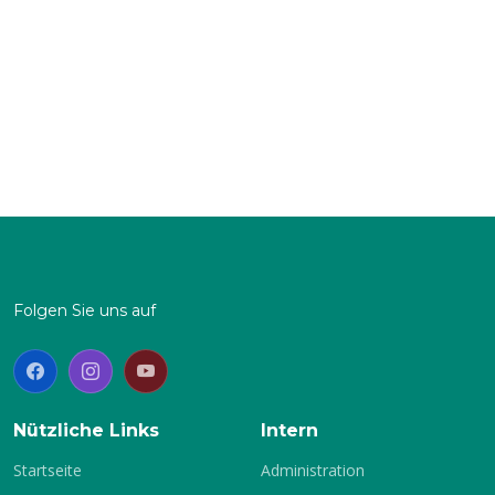
über die doppelte Distanz aufs Rad zu schicken. Hat
dieser die zwei Runden um den Waldenburger
Gondelteich bewältigt, springen beide in ein Zweierkajak
und holen gemeinsam auf einem Rundkurs (mit
Schikane) die letzten Körner aus sich heraus. Natürlich
sind beim paddeln die aktiven Kanuten im Vorteil. Doch
wer zu wenig Kondition beim Lauf und auf dem Rad hat,
holt diese Defizite im Boot auch nicht mehr raus. So sind
zwar unsere Sportler oft mit auf dem Siegerpodest aber
keineswegs immer ganz oben.
Folgen Sie uns auf
Nützliche Links
Intern
Startseite
Administration