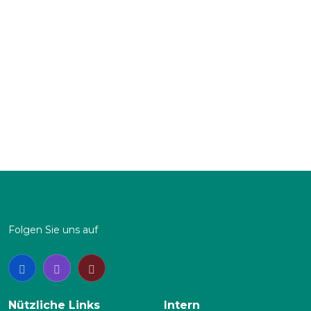
Mai
Jun.
Jul.
Aug.
Sep.
Okt.
Nov.
Dez.
Anzahl:
Sa
|
So
Folgen Sie uns auf
Nützliche Links
Intern