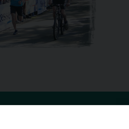
rache
Kontakt
utsch
KSV-Glauchau e.V.
c./o. Jochen Stets
lisch