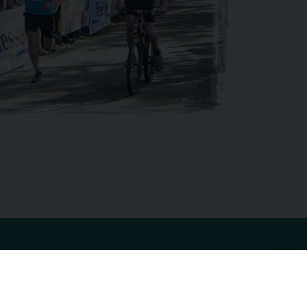
rache
Kontakt
utsch
KSV-Glauchau e.V.
c./o. Jochen Stets
lisch